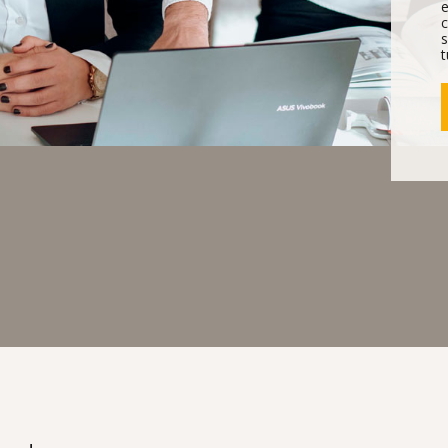
e
c
s
t