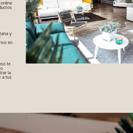
 online
ductos
zana y
r
anso en
nso te
to
rar la
 a tus