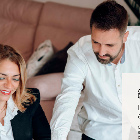
C
e
o