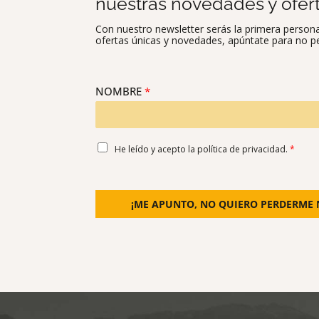
nuestras novedades y ofert
Con nuestro newsletter serás la primera person
ofertas únicas y novedades, apúntate para no p
NOMBRE
*
A
He leído y acepto la
política de privacidad
.
*
C
U
E
R
¡ME APUNTO, NO QUIERO PERDERME 
D
O
R
G
P
D
*