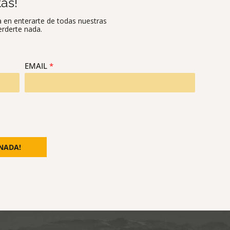
as!
a en enterarte de todas nuestras
erderte nada.
EMAIL
*
NADA!