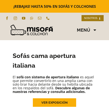
Saltar
al
¡REBAJAS! HASTA 50% EN SOFÁS Y COLCHONES
contenido
NOSOTROS
Nosotros
MENÚ
Nuestras tiendas
SOFÁS
Sofás cama apertura
Contacto
SOFÁS CAMA
italiana
SILLONES
El
sofá con sistema de apertura italiano
es aquel
que permite convertirlo en una amplia cama con
solo tirar hacia delante desde su hebilla ubicada
COLCHONES
en los respaldos del sofá.
Descubre algunas de
nuestras referencias y consulta adicionales.
EMMA COLCHÓN
VER EXPOSICIÓN