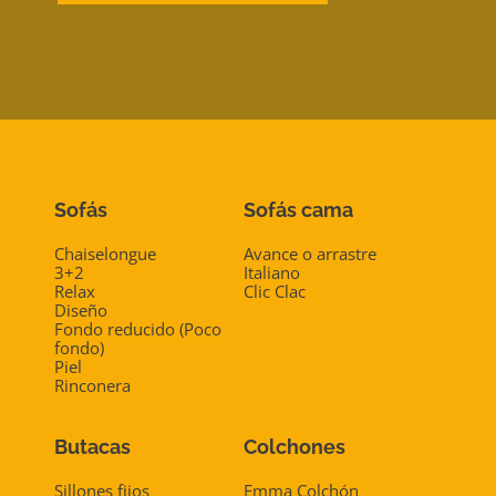
I
F
I
C
A
C
I
Ó
N
Sofás
Sofás cama
Chaiselongue
Avance o arrastre
3+2
Italiano
Relax
Clic Clac
Diseño
Fondo reducido (Poco
fondo)
Piel
Rinconera
Butacas
Colchones
Sillones fijos
Emma Colchón