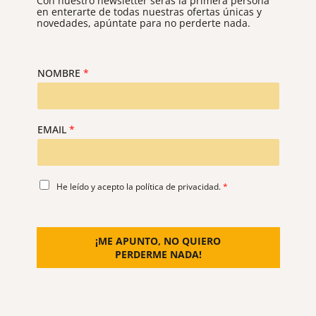
Con nuestro newsletter serás la primera persona
en enterarte de todas nuestras ofertas únicas y
novedades, apúntate para no perderte nada.
NOMBRE
*
EMAIL
*
A
He leído y acepto la
política de privacidad
.
*
C
U
E
R
¡ME APUNTO, NO QUIERO
D
PERDERME NADA!
O
R
G
P
D