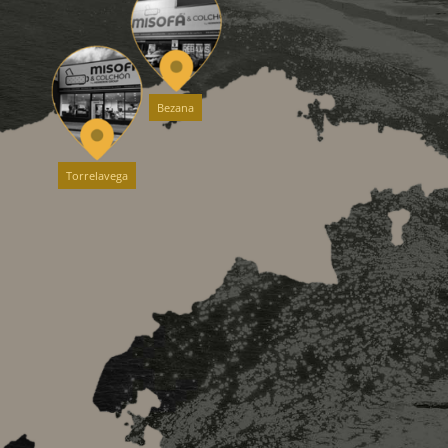
Bezana
Torrelavega