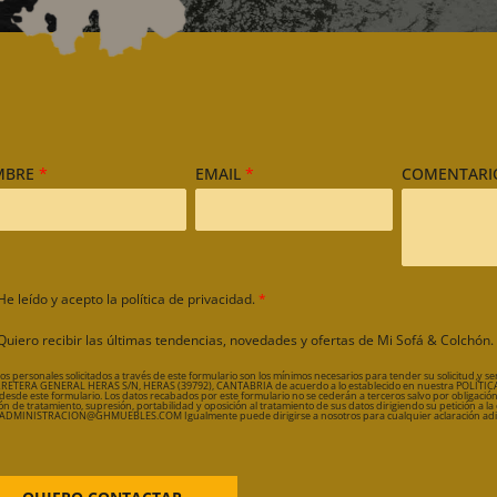
MBRE
*
EMAIL
*
COMENTAR
He leído y acepto la
política de privacidad
.
*
Quiero recibir las últimas tendencias, novedades y ofertas de Mi Sofá & Colchón.
os personales solicitados a través de este formulario son los mínimos necesarios para tender su solicitud 
RETERA GENERAL HERAS S/N, HERAS (39792), CANTABRIA de acuerdo a lo establecido en nuestra POLÍTICA 
 desde este formulario. Los datos recabados por este formulario no se cederán a terceros salvo por obligación
ión de tratamiento, supresión, portabilidad y oposición al tratamiento de sus datos dirigiendo su petición a la 
DMINISTRACION@GHMUEBLES.COM Igualmente puede dirigirse a nosotros para cualquier aclaración adic