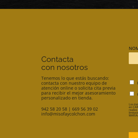
NO
Contacta
con nosotros
Tenemos lo que estás buscando:
A
contacta con nuestro equipo de
atención online o solicita cita previa
C
para recibir el mejor asesoramiento
U
C
personalizado en tienda.
E
A
R
S
Los dat
en CAR
942 58 20 58
|
669 56 39 02
D
I
realice
limitac
info@misofaycolchon.com
O
L
MARIAA
R
L
G
A
P
S
D