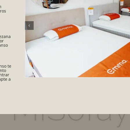
n
tros
Bezana
or
canso
nso te
nto
ntrar
apte a