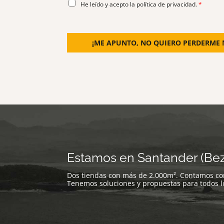
A
He leído y acepto la
política de privacidad
.
*
C
U
E
R
¡ME APUNTO, NO QUIERO PERDERME 
D
O
R
G
P
D
*
Estamos en Santander (Bez
Dos tiendas con más de 2.000m². Contamos con
Tenemos soluciones y propuestas para todos lo