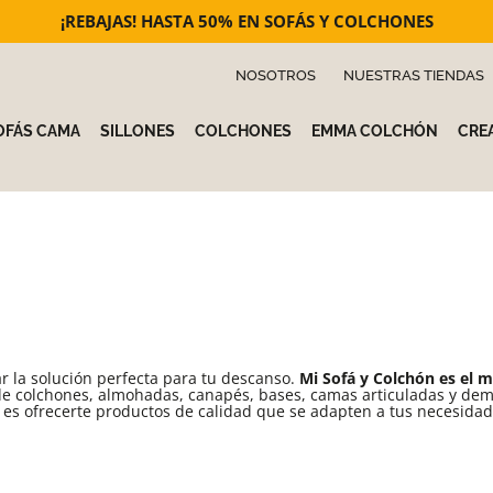
¡REBAJAS! HASTA 50% EN SOFÁS Y COLCHONES
NOSOTROS
NUESTRAS TIENDAS
OFÁS CAMA
SILLONES
COLCHONES
EMMA COLCHÓN
CREA
r la solución perfecta para tu descanso.
Mi Sofá y Colchón es el m
de colchones, almohadas, canapés, bases, camas articuladas y de
es ofrecerte productos de calidad que se adapten a tus necesidad