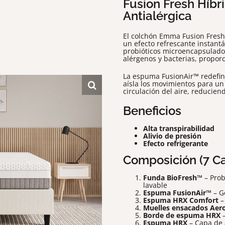
Fusion Fresh Híbr
Antialérgica
El colchón Emma Fusion Fresh
un efecto refrescante instantá
probióticos microencapsulados
alérgenos y bacterias, propor
La espuma FusionAir™ redefine
aísla los movimientos para un
circulación del aire, reducie
Beneficios
Alta transpirabilidad
Alivio de presión
Efecto refrigerante
Composición (7 C
Funda BioFresh™
– Prob
lavable
Espuma FusionAir™
– G
Espuma HRX Comfort
–
Muelles ensacados Aer
Borde de espuma HRX
–
Espuma HRX
– Capa de