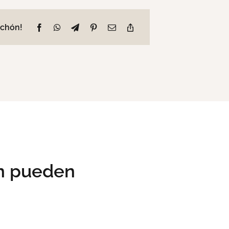
lchón!
n pueden