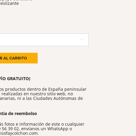
eslizante
go
cios:
de

,00 €
ta
R AL CARRITO
,00 €
VÍO GRATUITO)
los productos dentro de España peninsular
 realizadas en nuestro sitio web, no
 Canarias, ni a las Ciudades Autónomas de
ntía de reembolso
s fotos e información de este o cualquier
 56 39 02
, envíanos un
WhatsApp
o
isofaycolchon.com
.