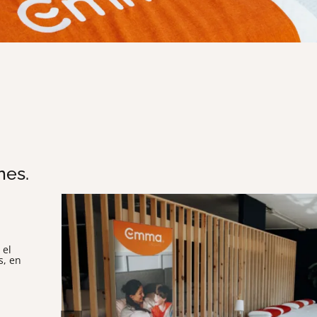
nes.
 el
s, en