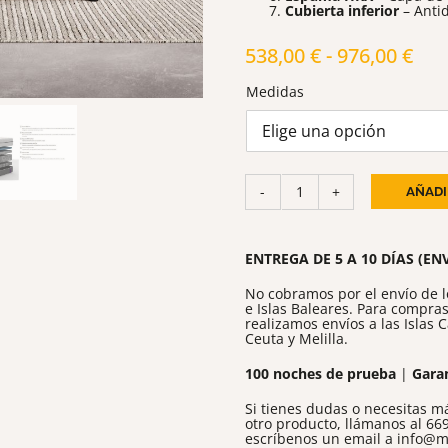
Cubierta inferior
– Antid
Ran
538,00
€
-
976,00
€
de
Medidas
pre
des
538
has
AÑADI
Emma
976
Fusion
Fresh
Hybrid
cantidad
ENTREGA DE 5 A 10 DÍAS (EN
No cobramos por el envío de 
e Islas Baleares. Para compras
realizamos envíos a las Islas
Ceuta y Melilla.
100 noches de prueba
|
Gara
Si tienes dudas o necesitas má
otro producto, llámanos al
669
escríbenos un email a
info@m