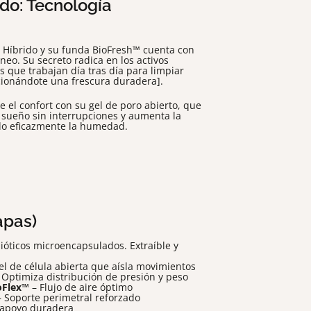
ido: Tecnología
 Híbrido y su funda BioFresh™ cuenta con
neo. Su secreto radica en los activos
 que trabajan día tras día para limpiar
cionándote una frescura duradera].
 el confort con su gel de poro abierto, que
 sueño sin interrupciones y aumenta la
ndo eficazmente la humedad.
apas)
ióticos microencapsulados. Extraíble y
el de célula abierta que aísla movimientos
 Optimiza distribución de presión y peso
oFlex™
– Flujo de aire óptimo
 Soporte perimetral reforzado
 apoyo duradera