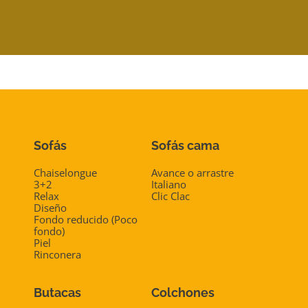
I
C
A
C
I
Ó
N
Sofás
Sofás cama
Chaiselongue
Avance o arrastre
3+2
Italiano
Relax
Clic Clac
Diseño
Fondo reducido (Poco
fondo)
Piel
Rinconera
Butacas
Colchones