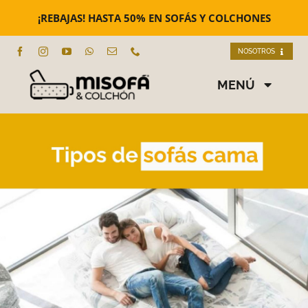
Saltar
al
¡REBAJAS! HASTA 50% EN SOFÁS Y COLCHONES
contenido
NOSOTROS
Nosotros
MENÚ
Nuestras tiendas
SOFÁS
Contacto
SOFÁS CAMA
SILLONES
COLCHONES
EMMA COLCHÓN