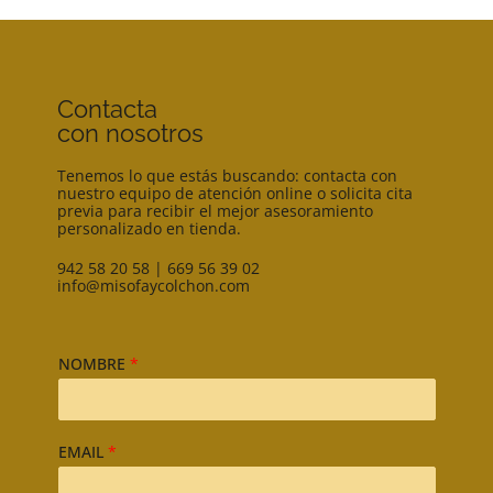
Contacta
con nosotros
Tenemos lo que estás buscando: contacta con
nuestro equipo de atención online o solicita cita
previa para recibir el mejor asesoramiento
personalizado en tienda.
942 58 20 58
|
669 56 39 02
info@misofaycolchon.com
NOMBRE
*
EMAIL
*