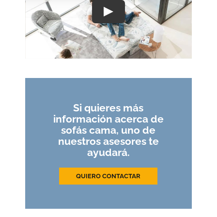
Si quieres más
información acerca de
sofás cama, uno de
nuestros asesores te
ayudará.
QUIERO CONTACTAR