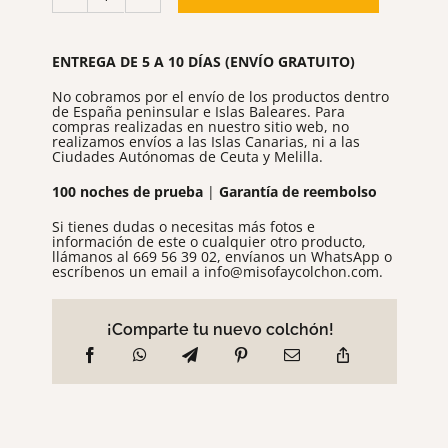
Emma
781,00 €
Body
Adapt
Foam
cantidad
ENTREGA DE 5 A 10 DÍAS (ENVÍO GRATUITO)
No cobramos por el envío de los productos dentro
de España peninsular e Islas Baleares. Para
compras realizadas en nuestro sitio web, no
realizamos envíos a las Islas Canarias, ni a las
Ciudades Autónomas de Ceuta y Melilla.
100 noches de prueba
|
Garantía de reembolso
Si tienes dudas o necesitas más fotos e
información de este o cualquier otro producto,
llámanos al
669 56 39 02
, envíanos un
WhatsApp
o
escríbenos un email a
info@misofaycolchon.com
.
¡Comparte tu nuevo colchón!