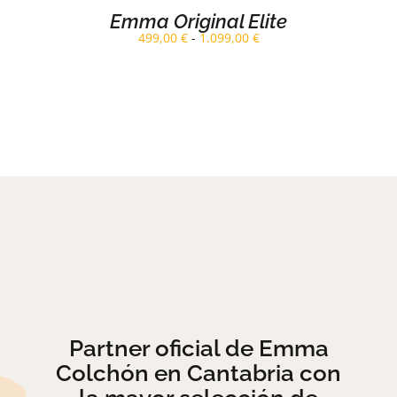
PUEDEN
Emma Original Elite
ELEGIR
Rango
499,00
€
-
1.099,00
€
EN
de
LA
precios:
PÁGINA
desde
499,00 €
DE
hasta
PRODUCTO
1.099,00 €
Partner oficial de Emma
Colchón en Cantabria con