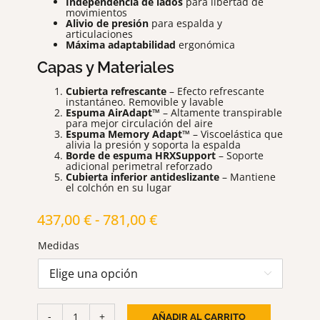
Independencia de lados
para libertad de
movimientos
Alivio de presión
para espalda y
articulaciones
Máxima adaptabilidad
ergonómica
Capas y Materiales
Cubierta refrescante
– Efecto refrescante
instantáneo. Removible y lavable
Espuma AirAdapt™
– Altamente transpirable
para mejor circulación del aire
Espuma Memory Adapt™
– Viscoelástica que
alivia la presión y soporta la espalda
Borde de espuma HRXSupport
– Soporte
adicional perimetral reforzado
Cubierta inferior antideslizante
– Mantiene
el colchón en su lugar
Rango
437,00
€
-
781,00
€
de
Medidas
precios:
desde

437,00 €
hasta
AÑADIR AL CARRITO