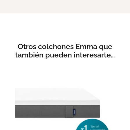
Otros colchones Emma que
también pueden interesarte…
ESTE
SELECCIONAR OPCIONES
/
DETALLES
PRODUCTO
TIENE