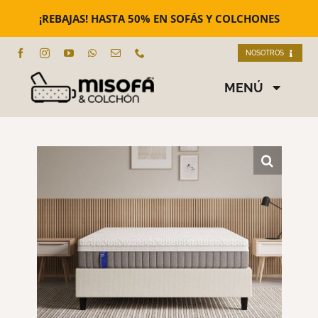
Saltar
al
¡REBAJAS! HASTA 50% EN SOFÁS Y COLCHONES
contenido
NOSOTROS
Nosotros
MENÚ
Nuestras tiendas
SOFÁS
Contacto
SOFÁS CAMA
SILLONES
COLCHONES
EMMA COLCHÓN