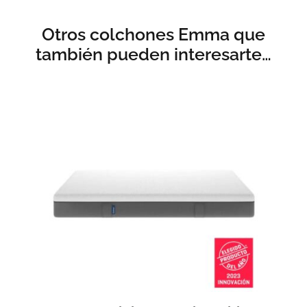
Otros colchones Emma que
también pueden interesarte…
ESTE
SELECCIONAR OPCIONES
/
DETALLES
PRODUCTO
TIENE
MÚLTIPLES
VARIANTES.
LAS
OPCIONES
SE
PUEDEN