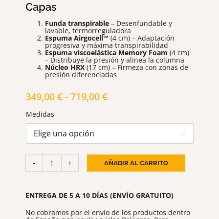
Capas
Funda transpirable
– Desenfundable y
lavable, termorreguladora
Espuma Airgocell™
(4 cm) – Adaptación
progresiva y máxima transpirabilidad
Espuma viscoelástica Memory Foam
(4 cm)
– Distribuye la presión y alinea la columna
Núcleo HRX
(17 cm) – Firmeza con zonas de
presión diferenciadas
Rango
349,00
€
-
719,00
€
de
Medidas
precios:
desde

349,00 €
hasta
AÑADIR AL CARRITO
Emma
719,00 €
Original
cantidad
ENTREGA DE 5 A 10 DÍAS (ENVÍO GRATUITO)
No cobramos por el envío de los productos dentro